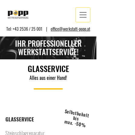
Tel: +43 2536 / 25 001 |
office@werkstatt-popp.at
IHR PROFESSIONELLER
WERKSTATTSERVICE!
GLASSERVICE
Alles aus einer Hand!
Selbstbehalt
bis
GLASSERVICE
max. -50%
Steinschlagreparatur