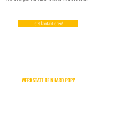
Jetzt kontaktieren!
KONTAKT
WERKSTATT REINHARD POPP
office@werkstatt-popp.at
Bahnstraße 283, A-2272
Niederabsdorf