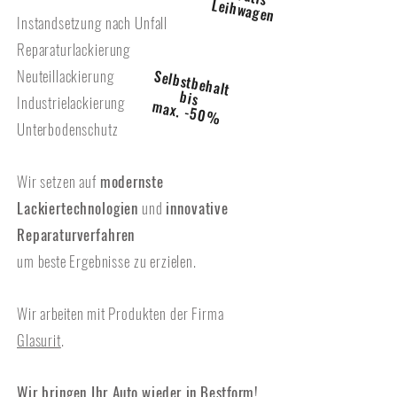
Leihwagen
Instandsetzung nach Unfall
Reparaturlackierung
Neuteillackierung
Selbstbehalt
bis
Industrielackierung
max. -50%
Unterbodenschutz
Wir setzen auf
modernste
Lackiertechnologien
und
innovative
Reparaturverfahren
um
beste
Ergebnisse zu erzielen.
Wir
arbeiten
mit Produkten der Firma
Glasurit
.
Wir bringen
Ihr Auto wieder in Bestform!